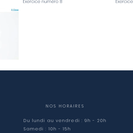
Exercice numéro 8
Exercic
Video "Exercice numéro 8" is not playable
Video "Exerc
NOS HORAIRES
Du lundi au vendredi
: 9h - 20h
Samedi : 10h - 15h