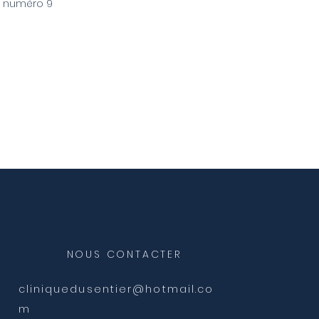
e numéro 9
ice numéro 9" is not playable
NOUS CONTACTER
cliniquedusentier@hotmail.co
m