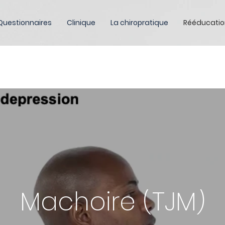
Questionnaires
Clinique
La chiropratique
Rééducatio
Machoire (TJM)