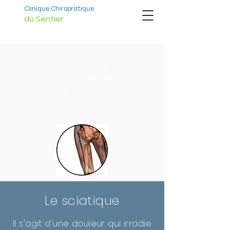
Clinique Chiropratique
du Sentier
Douleur à la
hanche et
fesses
Le sciatique
Il s'agit d'une douleur qui irradie