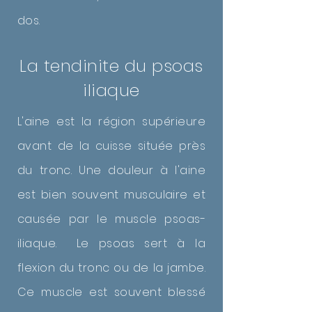
dos.
La tendinite du psoas
iliaque
L'aine est la région supérieure
avant de la cuisse située près
du tronc. Une douleur à l'aine
est bien souvent musculaire et
causée par le muscle psoas-
iliaque. Le psoas sert à la
flexion du tronc ou de la jambe.
Ce muscle est souvent blessé