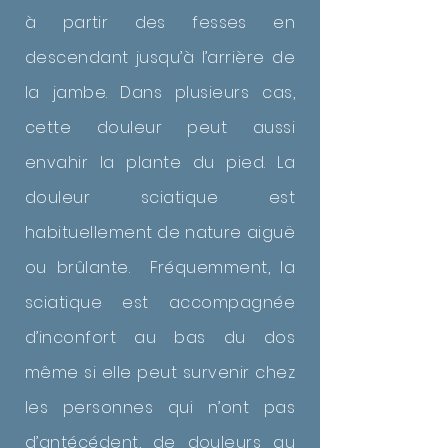
à partir des fesses en
descendant jusqu’à l’arrière de
la jambe. Dans plusieurs cas,
cette douleur peut aussi
envahir la plante du pied. La
douleur sciatique est
habituellement de nature aiguë
ou brûlante. Fréquemment, la
sciatique est accompagnée
d’inconfort au bas du dos
même si elle peut survenir chez
les personnes qui n’ont pas
d’antécédent, de douleurs au