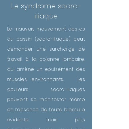
Le syndrome sacro-
iliaque
Le mauvais mouvement des os
du bassin (sacro-iliaque) peut
demander une surcharge de
travail à la colonne lombaire,
qui amène un épuisement des
muscles environnants. Les
douleurs sacro-iliaques
peuvent se manifester même
en l’absence de toute blessure
évidente mais plus