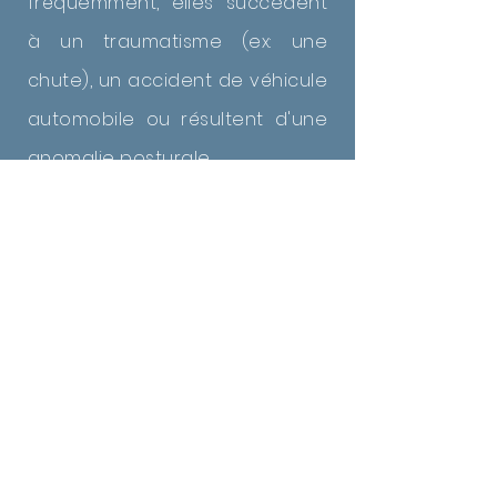
fréquemment, elles succèdent
à un traumatisme (ex: une
chute), un accident de véhicule
automobile ou résultent d'une
anomalie posturale.
Les principaux symptomes sont
la présence de douleur, non
seulement au rachis lombaire
et aux hanches, mais souvent
aux fesses et à l’aine du même
côté. Il est ainsi pénible de
rester assis longtemps, de se