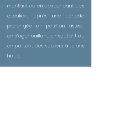
montant ou en descendant des
escaliers, après une période
prolongée en position assise,
en s’agenouillant, en sautant ou
en portant des souliers à talons
hauts.
Syndrome de la
bandelette ilio-tibiale
La bandelette est une
membrane fibro-élastique
assez épaisse qui part de la
hanche pour venir s’attacher