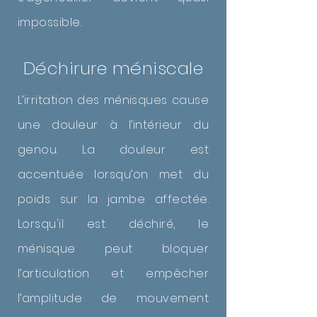
impossible.
Déchirure méniscale
L’irritation des ménisques cause
une douleur à l’intérieur du
genou. La douleur est
accentuée lorsqu’on met du
poids sur la jambe affectée.
Lorsqu'il est déchiré, le
ménisque peut bloquer
l’articulation et empêcher
l’amplitude de mouvement