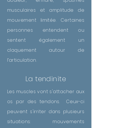
douleur, enflure, spasmes
musculaires et amplitude de
mouvement limitée. Certaines
personnes entendent ou
sentent également un
claquement autour de
l’articulation.
La tendinite
Les muscles vont s'attacher aux
os par des tendons. Ceux-ci
peuvent s'irriter dans plusieurs
situations: mouvements