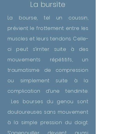
La bursite
La bourse, tel un coussin,
prévient le frottement entre les
muscles et leurs tendons. Celle-
ci peut s’irriter suite à des
mouvements répétitifs, un
traumatisme de compression
ou simplement suite à la
complication d’une tendinite.
Les bourses du genou sont
douloureuses sans mouvement
à la simple pression du doigt.
S’agenouiller devient quasi