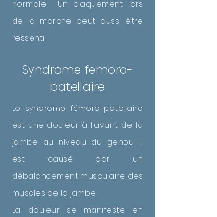
normale. Un claquement lors
de la marche peut aussi être
ressenti.
Syndrome femoro-
patellaire
Le syndrome fémoro-patellaire
est une douleur à l'avant de la
jambe au niveau du genou. Il
est causé par un
débalancement musculaire des
muscles de la jambe.
La douleur se manifeste en