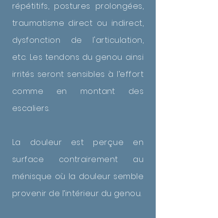
répétitifs, postures prolongées,
traumatisme direct ou indirect,
dysfonction de l'articulation,
etc. Les tendons du genou ainsi
irrités seront sensibles à l’effort
comme en montant des
escaliers.
La douleur est perçue en
surface contrairement au
ménisque où la douleur semble
provenir de l’intérieur du genou.