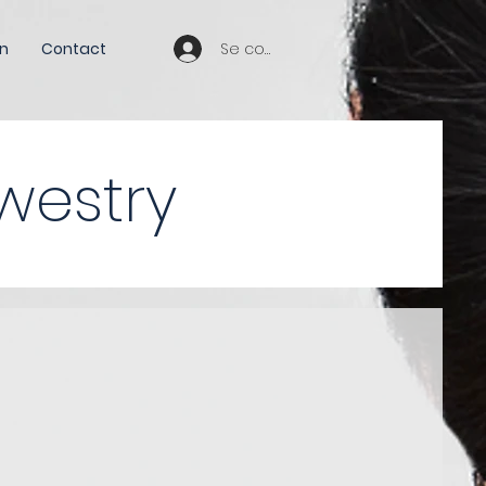
Se connecter
n
Contact
swestry